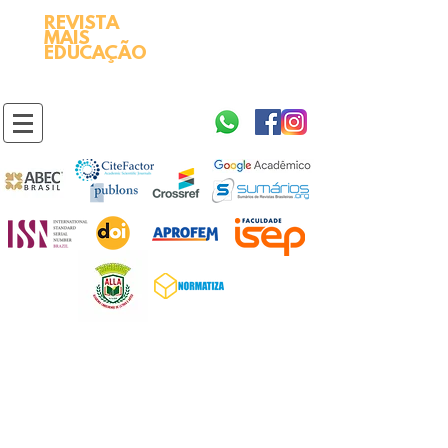
REVISTA
2595-9611​
ISSN
MAIS
https://portal.issn.org/resource/ISSN/2595-9611
EDUCAÇÃO
10.51778
PREFIXO DOI
https://doi.org/10.51778/2595-9611