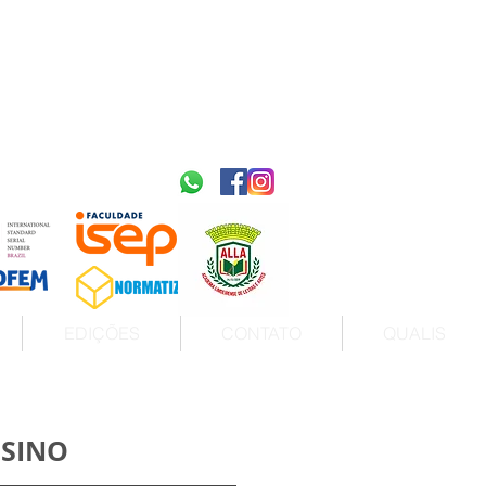
2595-9611​
ISSN
tps://portal.issn.org/resource/ISSN/2595-9611
10.51778
PREFIXO DOI
https://doi.org/10.51778/2595-9611
EDIÇÕES
CONTATO
QUALIS
NSINO