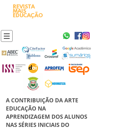
REVISTA
2595-9611​
ISSN
MAIS
https://portal.issn.org/resource/ISSN/2595-9611
EDUCAÇÃO
10.51778
PREFIXO DOI
https://doi.org/10.51778/2595-9611
A CONTRIBUIÇÃO DA ARTE
EDUCAÇÃO NA
APRENDIZAGEM DOS ALUNOS
NAS SÉRIES INICIAIS DO