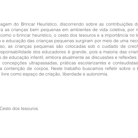
dagem do Brincar Heurístico, discorrendo sobre as contribuições d
ara as crianças bem pequenas em ambientes de vida coletiva, po
como o brincar heurístico, o cesto dos tesouros e a importância no
ado e educação das crianças pequenas surgiram por meio de uma ne
so, as crianças pequenas são colocadas sob o cuidado de crec
 responsabilidade dos educadores é grande, pois a maioria das cr
de educação infantil, embora atualmente as discussões e reflexões 
concepções ultrapassadas, práticas escolarizantes e conteudista
el a contenção de corpos. Neste trabalho buscamos refletir sobre o
 livre como espaço de criação, liberdade e autonomia.
 Cesto dos tesouros.