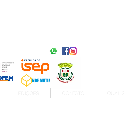
2595-9611​
ISSN
tps://portal.issn.org/resource/ISSN/2595-9611
10.51778
PREFIXO DOI
https://doi.org/10.51778/2595-9611
EDIÇÕES
CONTATO
QUALIS