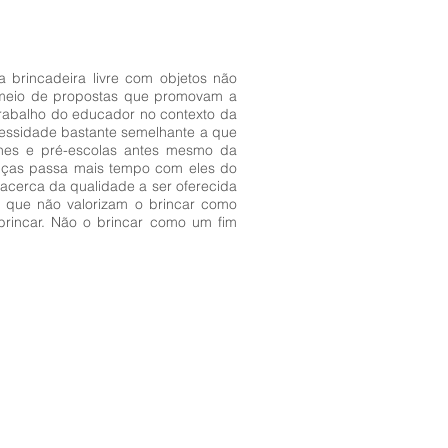
a brincadeira livre com objetos não
r meio de propostas que promovam a
 trabalho do educador no contexto da
cessidade bastante semelhante a que
hes e pré-escolas antes mesmo da
ianças passa mais tempo com eles do
acerca da qualidade a ser oferecida
s que não valorizam o brincar como
 brincar. Não o brincar como um fim