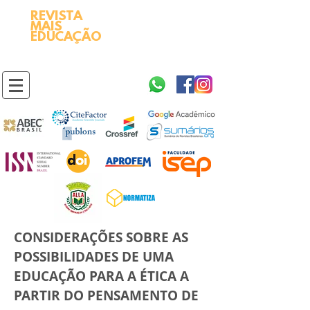
REVISTA
2595-9611​
ISSN
MAIS
https://portal.issn.org/resource/ISSN/2595-9611
EDUCAÇÃO
10.51778
PREFIXO DOI
https://doi.org/10.51778/2595-9611
CONSIDERAÇÕES SOBRE AS
POSSIBILIDADES DE UMA
EDUCAÇÃO PARA A ÉTICA A
PARTIR DO PENSAMENTO DE