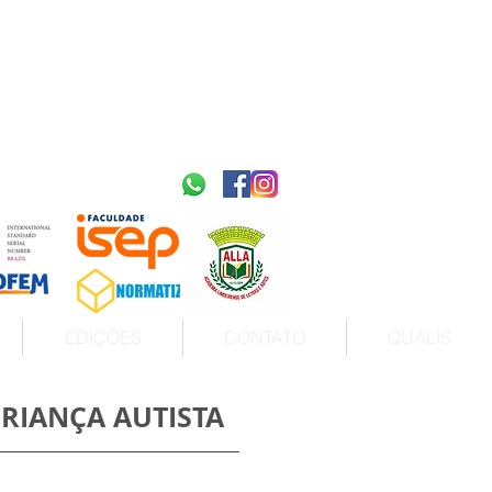
2595-9611​
ISSN
tps://portal.issn.org/resource/ISSN/2595-9611
10.51778
PREFIXO DOI
https://doi.org/10.51778/2595-9611
EDIÇÕES
CONTATO
QUALIS
RIANÇA AUTISTA