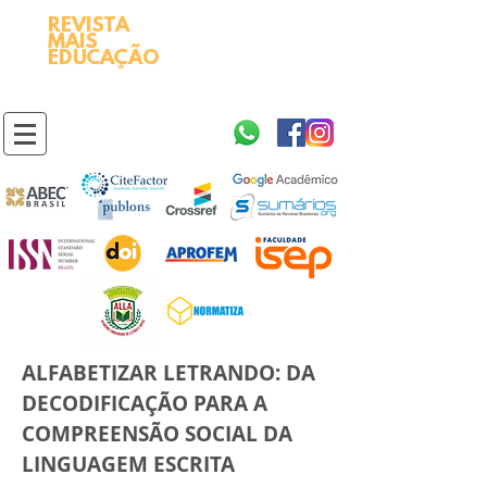
REVISTA
2595-9611​
ISSN
MAIS
https://portal.issn.org/resource/ISSN/2595-9611
EDUCAÇÃO
10.51778
PREFIXO DOI
https://doi.org/10.51778/2595-9611
ALFABETIZAR LETRANDO: DA
DECODIFICAÇÃO PARA A
COMPREENSÃO SOCIAL DA
LINGUAGEM ESCRITA