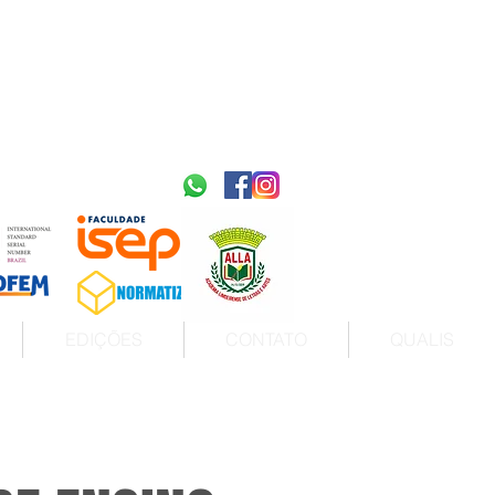
2595-9611​
ISSN
tps://portal.issn.org/resource/ISSN/2595-9611
10.51778
PREFIXO DOI
https://doi.org/10.51778/2595-9611
EDIÇÕES
CONTATO
QUALIS