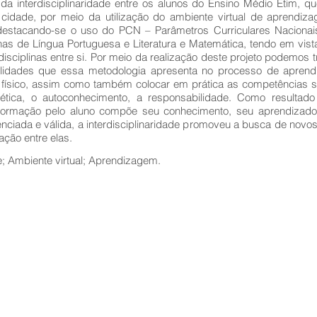
ão da interdisciplinaridade entre os alunos do Ensino Médio Etim, 
cidade, por meio da utilização do ambiente virtual de aprendiz
as destacando-se o uso do PCN – Parâmetros Curriculares Nacionai
inas de Língua Portuguesa e Literatura e Matemática, tendo em vist
isciplinas entre si. Por meio da realização deste projeto podemos t
gilidades que essa metodologia apresenta no processo de aprend
físico, assim como também colocar em prática as competências s
 ética, o autoconhecimento, a responsabilidade. Como resulta
informação pelo aluno compõe seu conhecimento, seu aprendizado
renciada e válida, a interdisciplinaridade promoveu a busca de novo
gação entre elas.
de; Ambiente virtual; Aprendizagem.