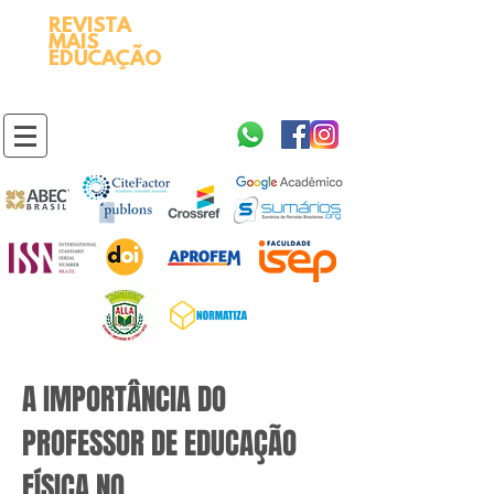
REVISTA
2595-9611​
ISSN
MAIS
https://portal.issn.org/resource/ISSN/2595-9611
EDUCAÇÃO
10.51778
PREFIXO DOI
https://doi.org/10.51778/2595-9611
A IMPORTÂNCIA DO
PROFESSOR DE EDUCAÇÃO
FÍSICA NO