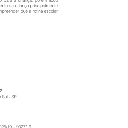
o para a criança, porém ficou
nto da criança principalmente
preender que a rotina escolar
2
 Sul - SP
9025/19 – 9027/19