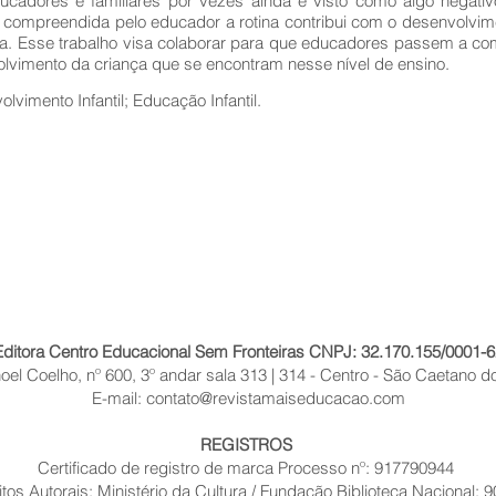
ducadores e familiares por vezes ainda é visto como algo negativ
compreendida pelo educador a rotina contribui com o desenvolvime
a. Esse trabalho visa colaborar para que educadores passem a com
volvimento da criança que se encontram nesse nível de ensino.
lvimento Infantil; Educação Infantil.
Editora Centro Educacional Sem Fronteiras CNPJ: 32.170.155/0001-6
el Coelho, nº 600, 3º andar sala 313 | 314 - Centro - São Caetano do
E-mail:
contato@revistamaiseducacao.com
REGISTROS
Certificado de registro de marca Processo nº: 917790944
itos Autorais: Ministério da Cultura / Fundação Biblioteca Nacional: 