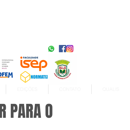
2595-9611​
ISSN
tps://portal.issn.org/resource/ISSN/2595-9611
10.51778
PREFIXO DOI
https://doi.org/10.51778/2595-9611
EDIÇÕES
CONTATO
QUALIS
R PARA O