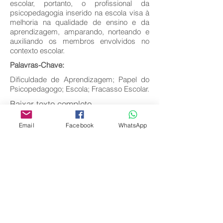
escolar, portanto, o profissional da
psicopedagogia inserido na escola visa à
melhoria na qualidade de ensino e da
aprendizagem, amparando, norteando e
auxiliando os membros envolvidos no
contexto escolar.
Palavras-Chave:
Dificuldade de Aprendizagem; Papel do
Psicopedagogo; Escola; Fracasso Escolar.
Baixar texto completo
Email
Facebook
WhatsApp
Voltar
Editora Centro Educacional Sem Fronteiras
CNPJ:
32.170.155
/0001-62
Rua Manoel Coelho, nº 600, 3º andar sala 313
| 314 - Centro - São Caetano do Sul - SP