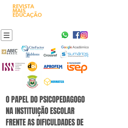
REVISTA
2595-9611​
ISSN
MAIS
https://portal.issn.org/resource/ISSN/2595-9611
EDUCAÇÃO
10.51778
PREFIXO DOI
https://doi.org/10.51778/2595-9611
O PAPEL DO PSICOPEDAGOGO
NA INSTITUIÇÃO ESCOLAR
FRENTE AS DIFICULDADES DE