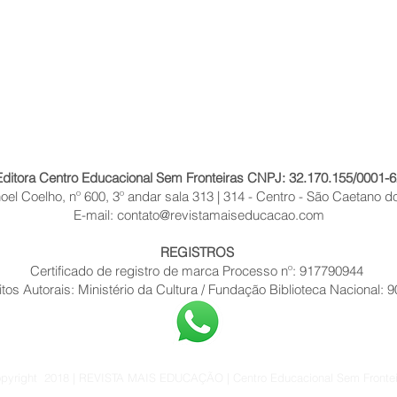
Editora Centro Educacional Sem Fronteiras CNPJ: 32.170.155/0001-6
el Coelho, nº 600, 3º andar sala 313 | 314 - Centro - São Caetano do
E-mail:
contato@revistamaiseducacao.com
REGISTROS
Certificado de registro de marca Processo nº: 917790944
itos Autorais: Ministério da Cultura / Fundação Biblioteca Nacional: 
pyright 2018 | REVISTA MAIS EDUCAÇÃO | Centro Educacional Sem Frontei