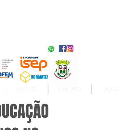
2595-9611​
ISSN
tps://portal.issn.org/resource/ISSN/2595-9611
10.51778
PREFIXO DOI
https://doi.org/10.51778/2595-9611
EDIÇÕES
CONTATO
QUALIS
EDUCAÇÃO