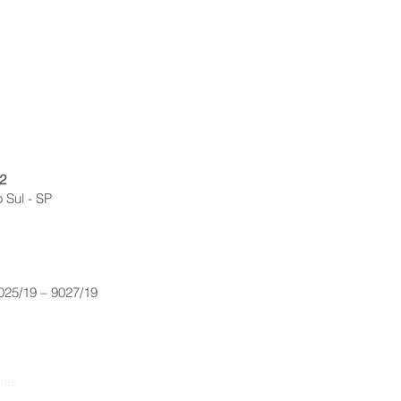
2
 Sul - SP
9025/19 – 9027/19
ras