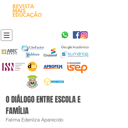
REVISTA
2595-9611​
ISSN
MAIS
https://portal.issn.org/resource/ISSN/2595-9611
EDUCAÇÃO
10.51778
PREFIXO DOI
https://doi.org/10.51778/2595-9611
O DIÁLOGO ENTRE ESCOLA E
FAMÍLIA
Fatima Edenilza Aparecido