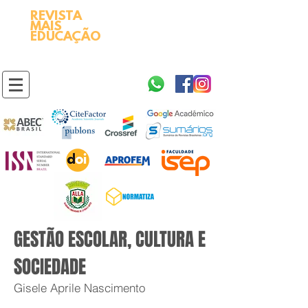
REVISTA
2595-9611​
ISSN
MAIS
https://portal.issn.org/resource/ISSN/2595-9611
EDUCAÇÃO
10.51778
PREFIXO DOI
https://doi.org/10.51778/2595-9611
GESTÃO ESCOLAR, CULTURA E
SOCIEDADE
Gisele Aprile Nascimento