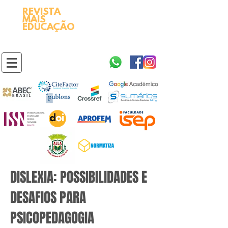
REVISTA
2595-9611​
ISSN
MAIS
https://portal.issn.org/resource/ISSN/2595-9611
EDUCAÇÃO
10.51778
PREFIXO DOI
https://doi.org/10.51778/2595-9611
DISLEXIA: POSSIBILIDADES E
DESAFIOS PARA
PSICOPEDAGOGIA