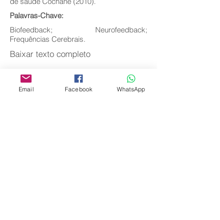
de saúde Cochane (2010).
Palavras-Chave:
Biofeedback; Neurofeedback;
Frequências Cerebrais.
Baixar texto completo
Email
Facebook
WhatsApp
Voltar
Editora Centro Educacional Sem Fronteiras
CNPJ:
32.170.155
/0001-62
Rua Manoel Coelho, nº 600, 3º andar sala 313
| 314 - Centro - São Caetano do Sul - SP
E-mail:
contato@revistamaiseducacao.com
REGISTROS
Certificado de registro de marca Processo nº:
917790944
Registro de Direitos Autorais: Ministério da