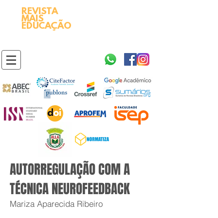
REVISTA
2595-9611​
ISSN
MAIS
https://portal.issn.org/resource/ISSN/2595-9611
EDUCAÇÃO
10.51778
PREFIXO DOI
https://doi.org/10.51778/2595-9611
AUTORREGULAÇÃO COM A
TÉCNICA NEUROFEEDBACK
Mariza Aparecida Ribeiro