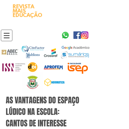
REVISTA
2595-9611​
ISSN
MAIS
https://portal.issn.org/resource/ISSN/2595-9611
EDUCAÇÃO
10.51778
PREFIXO DOI
https://doi.org/10.51778/2595-9611
AS VANTAGENS DO ESPAÇO
LÚDICO NA ESCOLA:
CANTOS DE INTERESSE