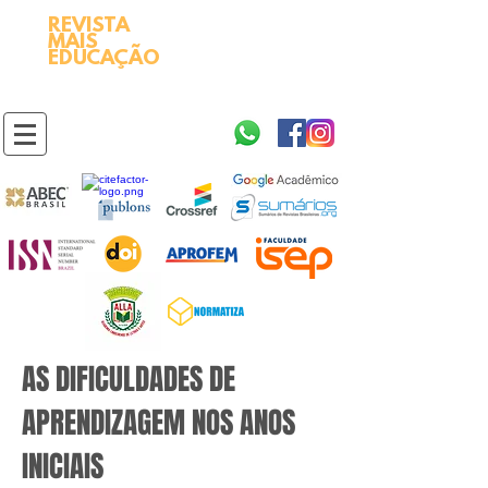
REVISTA
2595-9611​
ISSN
MAIS
https://portal.issn.org/resource/ISSN/2595-9611
EDUCAÇÃO
10.51778
PREFIXO DOI
https://doi.org/10.51778/2595-9611
AS DIFICULDADES DE
APRENDIZAGEM NOS ANOS
INICIAIS