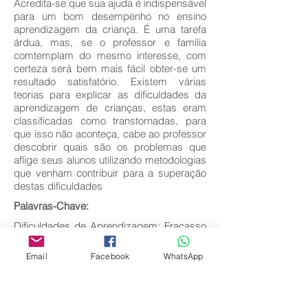
Acredita-se que sua ajuda é indispensável
para um bom desempenho no ensino
aprendizagem da criança. É uma tarefa
árdua, mas, se o professor e família
comtemplam do mesmo interesse, com
certeza será bem mais fácil obter-se um
resultado satisfatório. Existem várias
teorias para explicar as dificuldades da
aprendizagem de crianças, estas eram
classificadas como transtornadas, para
que isso não aconteça, cabe ao professor
descobrir quais são os problemas que
aflige seus alunos utilizando metodologias
que venham contribuir para a superação
destas dificuldades
Palavras-Chave:
Dificuldades de Aprendizagem; Fracasso
Escolar; Ensino Fundamental.
Email
Facebook
WhatsApp
Baixar texto completo