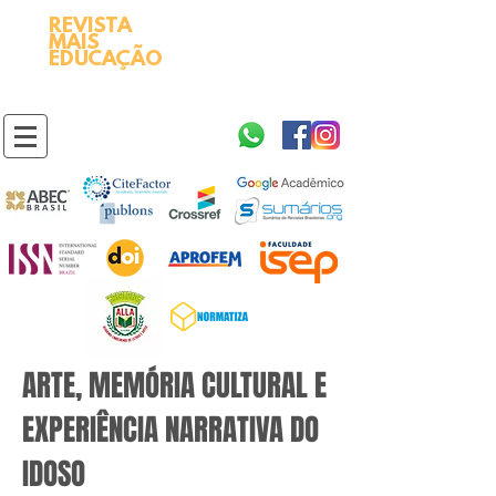
REVISTA
2595-9611​
ISSN
MAIS
https://portal.issn.org/resource/ISSN/2595-9611
EDUCAÇÃO
10.51778
PREFIXO DOI
https://doi.org/10.51778/2595-9611
ARTE, MEMÓRIA CULTURAL E
EXPERIÊNCIA NARRATIVA DO
IDOSO