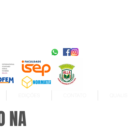
2595-9611​
ISSN
tps://portal.issn.org/resource/ISSN/2595-9611
10.51778
PREFIXO DOI
https://doi.org/10.51778/2595-9611
EDIÇÕES
CONTATO
QUALIS
O NA