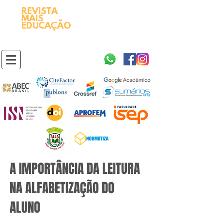
REVISTA
2595-9611​
ISSN
MAIS
https://portal.issn.org/resource/ISSN/2595-9611
EDUCAÇÃO
10.51778
PREFIXO DOI
https://doi.org/10.51778/2595-9611
A IMPORTÂNCIA DA LEITURA
NA ALFABETIZAÇÃO DO
ALUNO