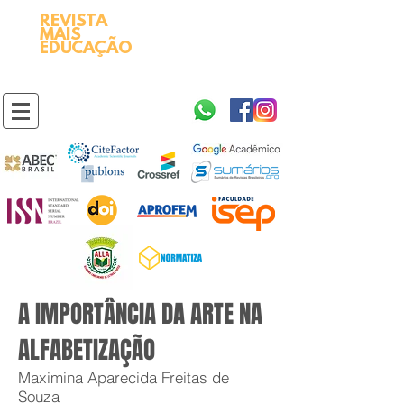
REVISTA
2595-9611​
ISSN
MAIS
https://portal.issn.org/resource/ISSN/2595-9611
EDUCAÇÃO
10.51778
PREFIXO DOI
https://doi.org/10.51778/2595-9611
A IMPORTÂNCIA DA ARTE NA
ALFABETIZAÇÃO
Maximina Aparecida Freitas de
Souza