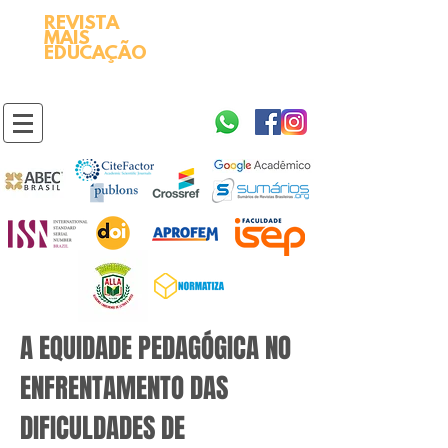
REVISTA
2595-9611​
ISSN
MAIS
https://portal.issn.org/resource/ISSN/2595-9611
EDUCAÇÃO
10.51778
PREFIXO DOI
https://doi.org/10.51778/2595-9611
A EQUIDADE PEDAGÓGICA NO
ENFRENTAMENTO DAS
DIFICULDADES DE