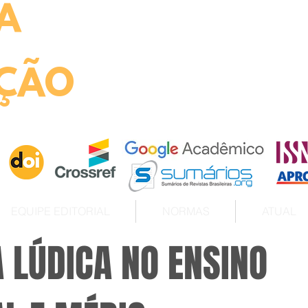
A
ht
ÇÃO
EQUIPE EDITORIAL
NORMAS
ATUAL
 LÚDICA NO ENSINO