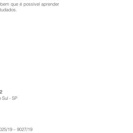
ebem que é possível aprender
studados.
2
 Sul - SP
9025/19 – 9027/19