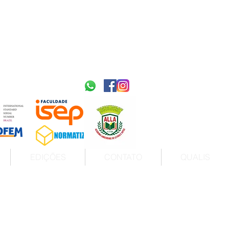
2595-9611​
ISSN
tps://portal.issn.org/resource/ISSN/2595-9611
10.51778
PREFIXO DOI
https://doi.org/10.51778/2595-9611
EDIÇÕES
CONTATO
QUALIS