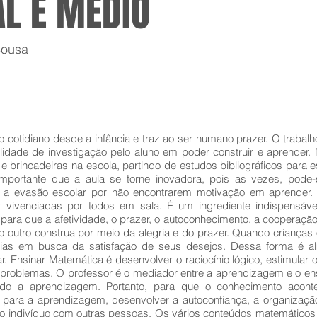
L E MÉDIO
Sousa
o cotidiano desde a infância e traz ao ser humano prazer. O trabal
idade de investigação pelo aluno em poder construir e aprender. 
e brincadeiras na escola, partindo de estudos bibliográficos para e
importante que a aula se torne inovadora, pois as vezes, pode-
 a evasão escolar por não encontrarem motivação em aprender. A
r vivenciadas por todos em sala. É um ingrediente indispensáve
ra que a afetividade, o prazer, o autoconhecimento, a cooperação
o outro construa por meio da alegria e do prazer. Quando crianças
ias em busca da satisfação de seus desejos. Dessa forma é alm
. Ensinar Matemática é desenvolver o raciocínio lógico, estimular
 problemas. O professor é o mediador entre a aprendizagem e o ens
do a aprendizagem. Portanto, para que o conhecimento aconte
 para a aprendizagem, desenvolver a autoconfiança, a organização
do indivíduo com outras pessoas. Os vários conteúdos matemáticos 