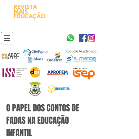
REVISTA
2595-9611​
ISSN
MAIS
https://portal.issn.org/resource/ISSN/2595-9611
EDUCAÇÃO
10.51778
PREFIXO DOI
https://doi.org/10.51778/2595-9611
O PAPEL DOS CONTOS DE
FADAS NA EDUCAÇÃO
INFANTIL