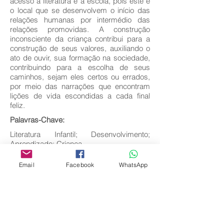
acesso à literatura é a escola, pois este é
o local que se desenvolvem o início das
relações humanas por intermédio das
relações promovidas. A construção
inconsciente da criança contribui para a
construção de seus valores, auxiliando o
ato de ouvir, sua formação na sociedade,
contribuindo para a escolha de seus
caminhos, sejam eles certos ou errados,
por meio das narrações que encontram
lições de vida escondidas a cada final
feliz.
Palavras-Chave:
Literatura Infantil; Desenvolvimento;
Aprendizado; Criança
Email
Facebook
WhatsApp
Baixar texto completo
Voltar