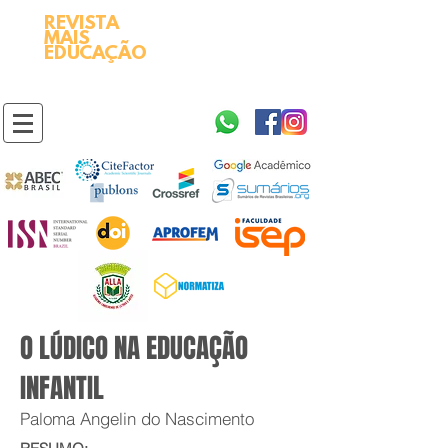
REVISTA
2595-9611​
ISSN
MAIS
https://portal.issn.org/resource/ISSN/2595-9611
EDUCAÇÃO
10.51778
PREFIXO DOI
https://doi.org/10.51778/2595-9611
O LÚDICO NA EDUCAÇÃO
INFANTIL
Paloma Angelin do Nascimento