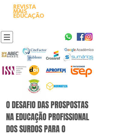
REVISTA
2595-9611​
ISSN
MAIS
https://portal.issn.org/resource/ISSN/2595-9611
EDUCAÇÃO
10.51778
PREFIXO DOI
https://doi.org/10.51778/2595-9611
O DESAFIO DAS PROSPOSTAS
NA EDUCAÇÃO PROFISSIONAL
DOS SURDOS PARA O