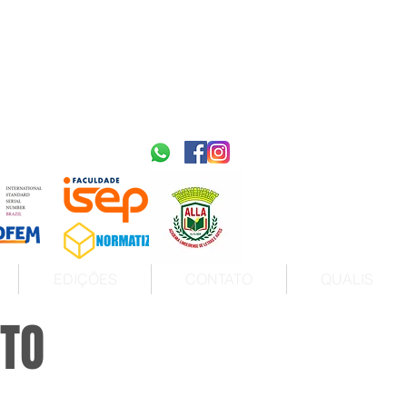
2595-9611​
ISSN
tps://portal.issn.org/resource/ISSN/2595-9611
10.51778
PREFIXO DOI
https://doi.org/10.51778/2595-9611
EDIÇÕES
CONTATO
QUALIS
XTO