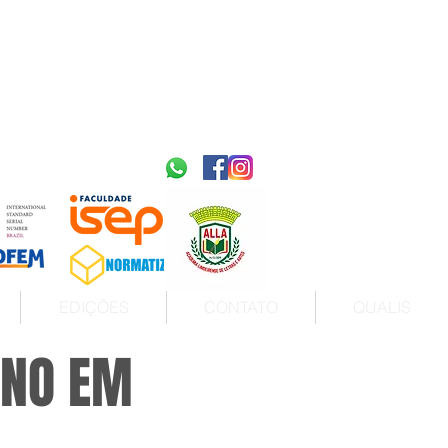
2595-9611​
ISSN
tps://portal.issn.org/resource/ISSN/2595-9611
10.51778
PREFIXO DOI
https://doi.org/10.51778/2595-9611
EDIÇÕES
CONTATO
QUALIS
INO EM