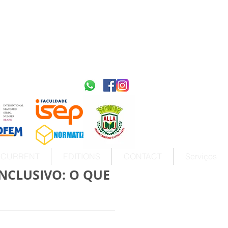
2595-9611​
ISSN
tps://portal.issn.org/resource/ISSN/2595-9611
10.51778
PREFIXO DOI
https://doi.org/10.51778/2595-9611
CURRENT
EDITIONS
CONTACT
Serviços
NCLUSIVO: O QUE