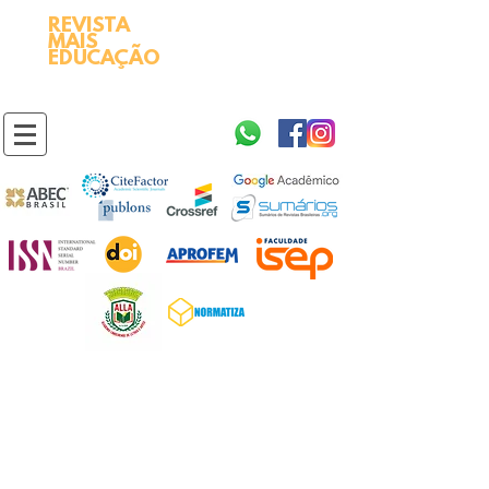
REVISTA
2595-9611​
ISSN
MAIS
https://portal.issn.org/resource/ISSN/2595-9611
EDUCAÇÃO
10.51778
PREFIXO DOI
https://doi.org/10.51778/2595-9611