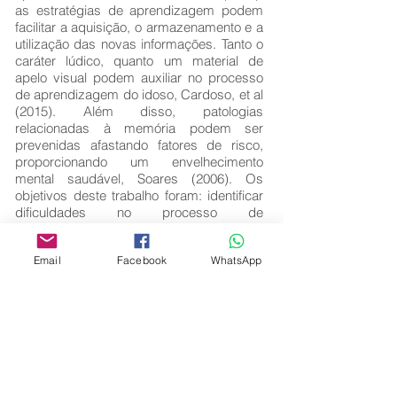
as estratégias de aprendizagem podem
facilitar a aquisição, o armazenamento e a
utilização das novas informações. Tanto o
caráter lúdico, quanto um material de
apelo visual podem auxiliar no processo
de aprendizagem do idoso, Cardoso, et al
(2015). Além disso, patologias
relacionadas à memória podem ser
prevenidas afastando fatores de risco,
proporcionando um envelhecimento
mental saudável, Soares (2006). Os
objetivos deste trabalho foram: identificar
dificuldades no processo de
aprendizagem de estudantes da terceira
idade; analisar algumas estratégias de
Email
Facebook
WhatsApp
aprendizagem utilizadas para este
público; e refletir sobre quais benefícios a
aprendizagem de uma língua estrangeira
traria para a saúde mental destes idosos.
Este trabalho é de cunho bibliográfico e
para seu desenvolvimento, foram feitas
pesquisas em artigos, teses e
dissertações disponíveis na internet.