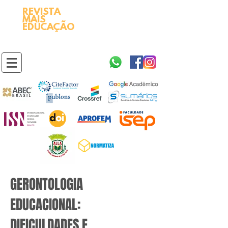
REVISTA
2595-9611​
ISSN
MAIS
https://portal.issn.org/resource/ISSN/2595-9611
EDUCAÇÃO
10.51778
PREFIXO DOI
https://doi.org/10.51778/2595-9611
GERONTOLOGIA
EDUCACIONAL:
DIFICULDADES E