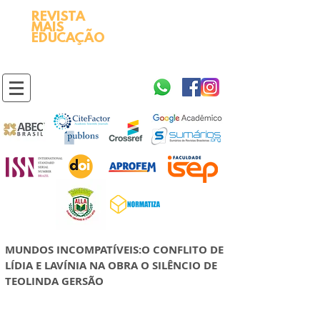
REVISTA
2595-9611​
ISSN
MAIS
https://portal.issn.org/resource/ISSN/2595-9611
EDUCAÇÃO
10.51778
PREFIXO DOI
https://doi.org/10.51778/2595-9611
MUNDOS INCOMPATÍVEIS:O CONFLITO DE
LÍDIA E LAVÍNIA NA OBRA O SILÊNCIO DE
TEOLINDA GERSÃO