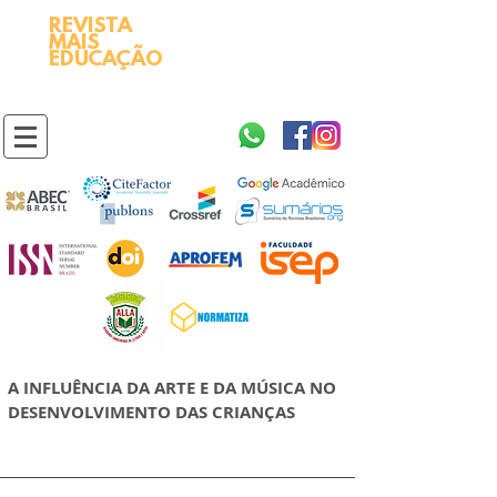
REVISTA
2595-9611​
ISSN
MAIS
https://portal.issn.org/resource/ISSN/2595-9611
EDUCAÇÃO
10.51778
PREFIXO DOI
https://doi.org/10.51778/2595-9611
A INFLUÊNCIA DA ARTE E DA MÚSICA NO
DESENVOLVIMENTO DAS CRIANÇAS