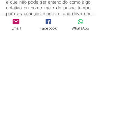
e que não pode ser entendido como algo
optativo ou como meio de passa tempo
para as crianças mas sim que deve ser
entendido como é e com todo seu valor e
sentido.
Email
Facebook
WhatsApp
Palavras-Chave:
Educação; Artes; Visuais.
Baixar texto completo
Voltar
Editora Centro Educacional Sem Fronteiras
CNPJ:
32.170.155
/0001-62
Rua Manoel Coelho, nº 600, 3º andar sala 313
| 314 - Centro - São Caetano do Sul - SP
E-mail:
contato@revistamaiseducacao.com
REGISTROS