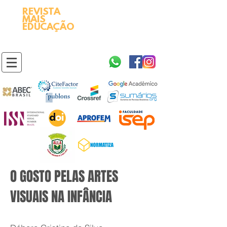
REVISTA
2595-9611​
ISSN
MAIS
https://portal.issn.org/resource/ISSN/2595-9611
EDUCAÇÃO
10.51778
PREFIXO DOI
https://doi.org/10.51778/2595-9611
O GOSTO PELAS ARTES
VISUAIS NA INFÂNCIA