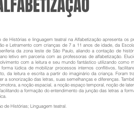
ALFABETIZAÇÃO
o de Histórias e linguagem teatral na Alfabetização apresenta os pr
ão e Letramento com crianças de 7 a 11 anos de idade, da Escola 
riferia da zona leste de São Paulo, aliando a contação de história
o ano letivo em parceria com as professoras de alfabetização. El
olvimento com a leitura e seu mundo fantástico utilizando como m
forma lúdica de mobilizar processos internos conflitivos, facilit
o, da leitura e escrita a partir do imaginário da criança. Foram t
r a sonorização das letras, suas semelhanças e diferenças. Tamb
motora, a noção espacial, a noção espaço temporal, noção de lateral
facilitando a formação do entendimento da junção das letras a form
ica.
o de Histórias; Linguagem teatral.