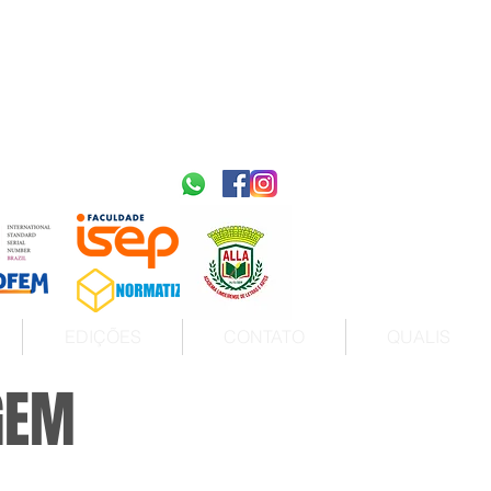
2595-9611​
ISSN
tps://portal.issn.org/resource/ISSN/2595-9611
10.51778
PREFIXO DOI
https://doi.org/10.51778/2595-9611
EDIÇÕES
CONTATO
QUALIS
GEM